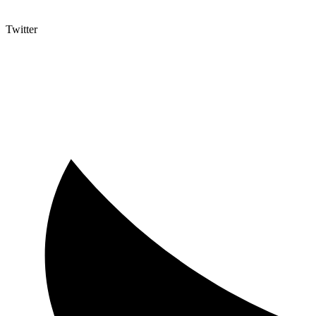
Twitter