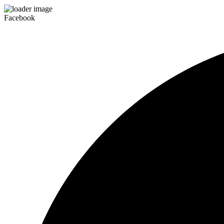
Facebook