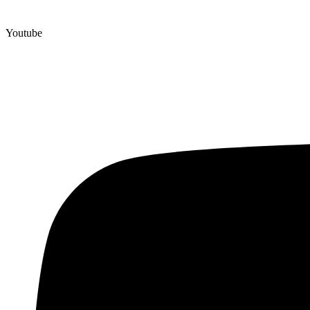
Youtube