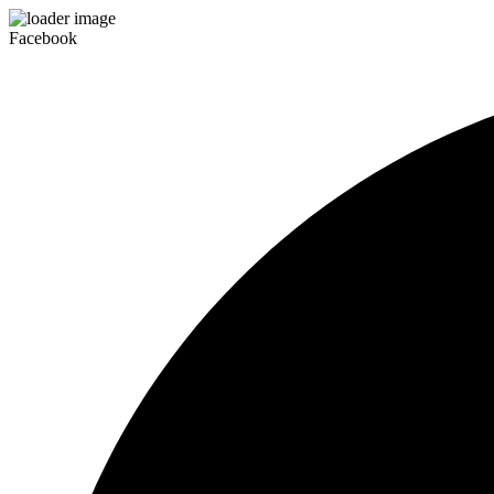
Facebook