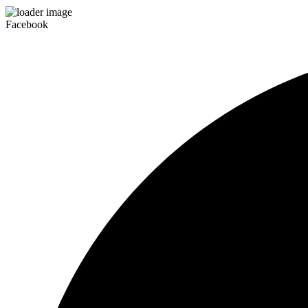
Facebook