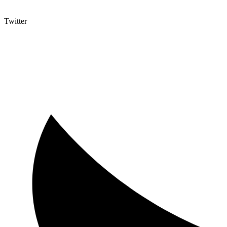
Twitter