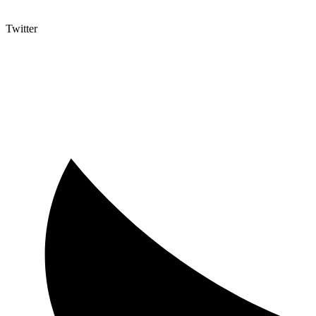
Twitter