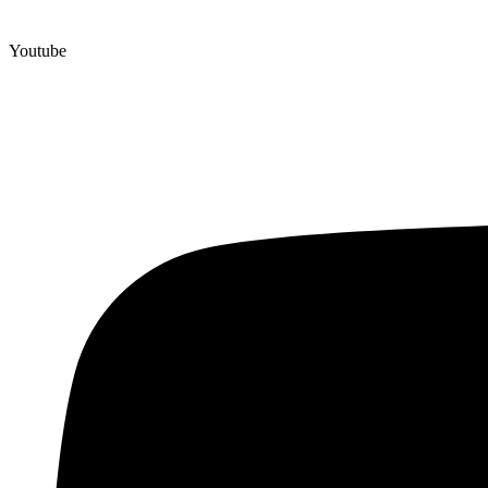
Youtube