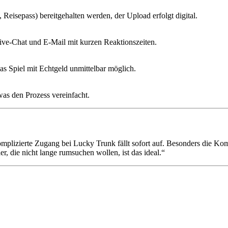
, Reisepass) bereitgehalten werden, der Upload erfolgt digital.
ive-Chat und E-Mail mit kurzen Reaktionszeiten.
 das Spiel mit Echtgeld unmittelbar möglich.
s den Prozess vereinfacht.
omplizierte Zugang bei Lucky Trunk fällt sofort auf. Besonders die Kom
, die nicht lange rumsuchen wollen, ist das ideal.“