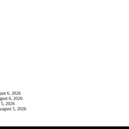
ust 6, 2026
gust 6, 2026
 5, 2026
ugust 5, 2026