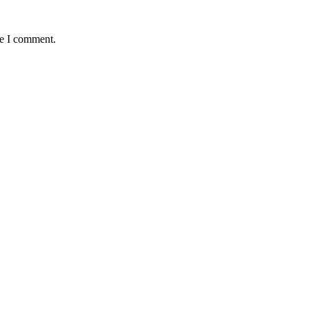
me I comment.