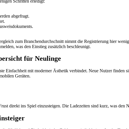
igen Schritten erledigt:
rden abgefragt.
et.
 Ausweisdokuments.
 Vergleich zum Branchendurchschnitt nimmt die Registrierung hier weni
melden, was den Einstieg zusätzlich beschleunigt.
ersicht für Neulinge
te Einfachheit mit moderner Ästhetik verbindet. Neue Nutzer finden sic
 mobilen Geräten.
ust direkt ins Spiel einzusteigen. Die Ladezeiten sind kurz, was den Nu
nsteiger