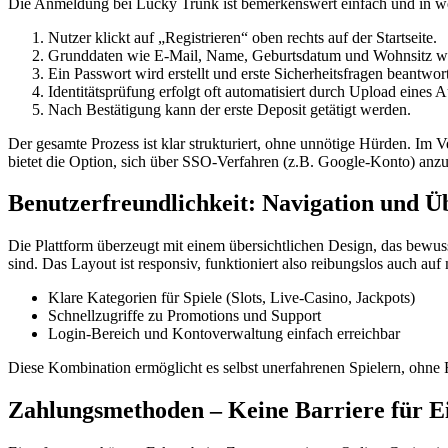
Die Anmeldung bei Lucky Trunk ist bemerkenswert einfach und in wen
Nutzer klickt auf „Registrieren“ oben rechts auf der Startseite.
Grunddaten wie E-Mail, Name, Geburtsdatum und Wohnsitz we
Ein Passwort wird erstellt und erste Sicherheitsfragen beantwort
Identitätsprüfung erfolgt oft automatisiert durch Upload eines
Nach Bestätigung kann der erste Deposit getätigt werden.
Der gesamte Prozess ist klar strukturiert, ohne unnötige Hürden. Im
bietet die Option, sich über SSO-Verfahren (z.B. Google-Konto) anzu
Benutzerfreundlichkeit: Navigation und Üb
Die Plattform überzeugt mit einem übersichtlichen Design, das bewuss
sind. Das Layout ist responsiv, funktioniert also reibungslos auch auf
Klare Kategorien für Spiele (Slots, Live-Casino, Jackpots)
Schnellzugriffe zu Promotions und Support
Login-Bereich und Kontoverwaltung einfach erreichbar
Diese Kombination ermöglicht es selbst unerfahrenen Spielern, ohne Fr
Zahlungsmethoden – Keine Barriere für Ei