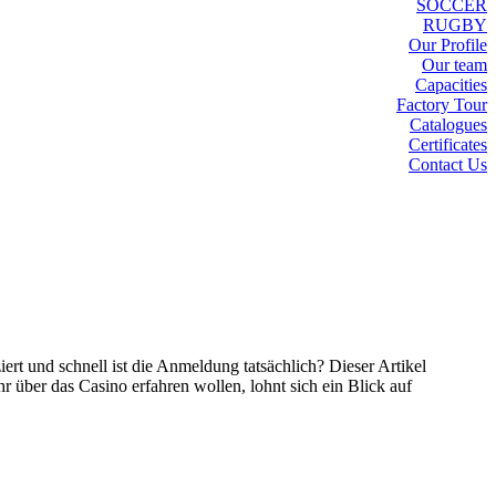
SOCCER
RUGBY
Our Profile
Our team
Capacities
Factory Tour
Catalogues
Certificates
Contact Us
ert und schnell ist die Anmeldung tatsächlich? Dieser Artikel
 über das Casino erfahren wollen, lohnt sich ein Blick auf