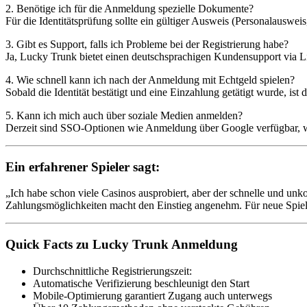
2. Benötige ich für die Anmeldung spezielle Dokumente?
Für die Identitätsprüfung sollte ein gültiger Ausweis (Personalausweis
3. Gibt es Support, falls ich Probleme bei der Registrierung habe?
Ja, Lucky Trunk bietet einen deutschsprachigen Kundensupport via L
4. Wie schnell kann ich nach der Anmeldung mit Echtgeld spielen?
Sobald die Identität bestätigt und eine Einzahlung getätigt wurde, ist
5. Kann ich mich auch über soziale Medien anmelden?
Derzeit sind SSO-Optionen wie Anmeldung über Google verfügbar, wa
Ein erfahrener Spieler sagt:
„Ich habe schon viele Casinos ausprobiert, aber der schnelle und unk
Zahlungsmöglichkeiten macht den Einstieg angenehm. Für neue Spieler
Quick Facts zu Lucky Trunk Anmeldung
Durchschnittliche Registrierungszeit:
Automatische Verifizierung beschleunigt den Start
Mobile-Optimierung garantiert Zugang auch unterwegs