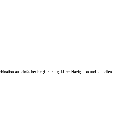
bination aus einfacher Registrierung, klarer Navigation und schnellen