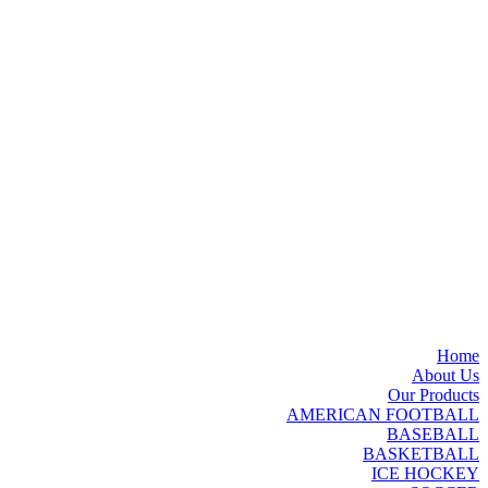
Home
About Us
Our Products
AMERICAN FOOTBALL
BASEBALL
BASKETBALL
ICE HOCKEY