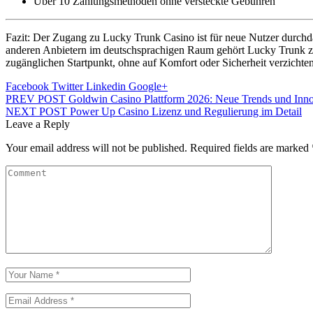
Über 10 Zahlungsmethoden ohne versteckte Gebühren
Fazit: Der Zugang zu Lucky Trunk Casino ist für neue Nutzer durchdac
anderen Anbietern im deutschsprachigen Raum gehört Lucky Trunk zu d
zugänglichen Startpunkt, ohne auf Komfort oder Sicherheit verzichte
Facebook
Twitter
Linkedin
Google+
PREV POST
Goldwin Casino Plattform 2026: Neue Trends und Inn
NEXT POST
Power Up Casino Lizenz und Regulierung im Detail
Leave a Reply
Your email address will not be published.
Required fields are marked