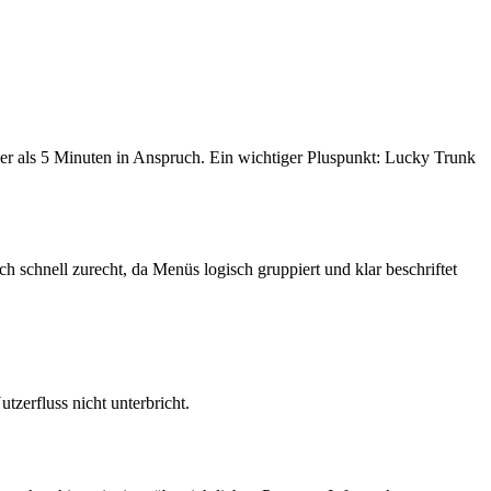
ger als 5 Minuten in Anspruch. Ein wichtiger Pluspunkt: Lucky Trunk
h schnell zurecht, da Menüs logisch gruppiert und klar beschriftet
tzerfluss nicht unterbricht.