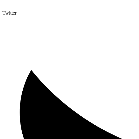
Twitter