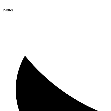
Twitter