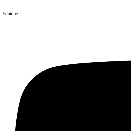
Youtube