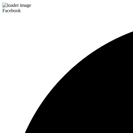
Facebook