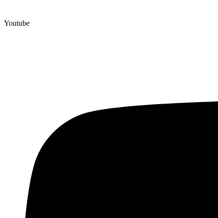
Youtube