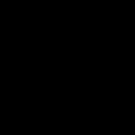
Facebook