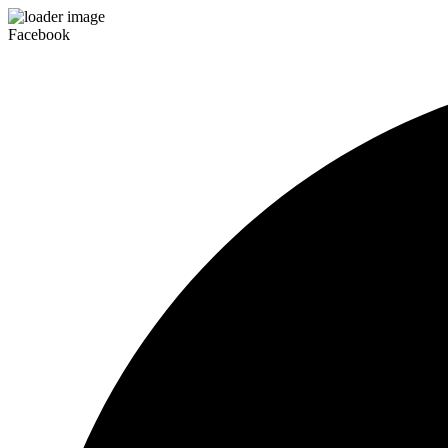
Facebook