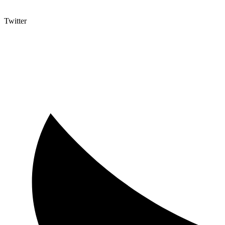
Twitter