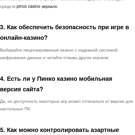
средств
pinco casino зеркало
.
3. Как обеспечить безопасность при игре в
онлайн-казино?
Выбирайте лицензированные казино с надежной системой
шифрования данных и читайте отзывы других игроков.
4. Есть ли у Пинко казино мобильная
версия сайта?
Да, но доступность некоторых игр может отличаться от версии для
настольных ПК.
5. Как можно контролировать азартные