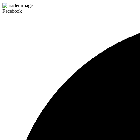
Facebook