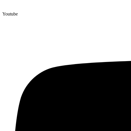
Youtube