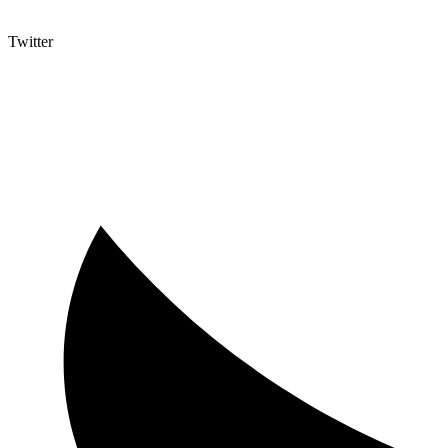
Twitter