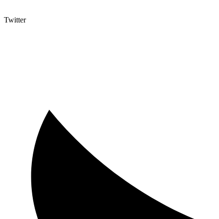
Twitter