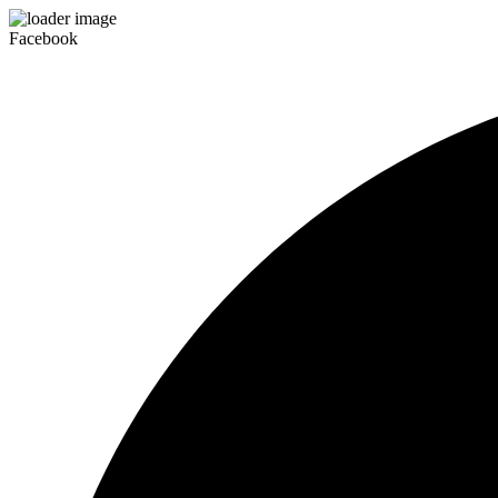
Facebook