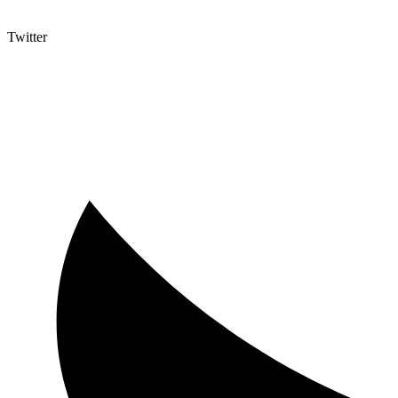
Twitter