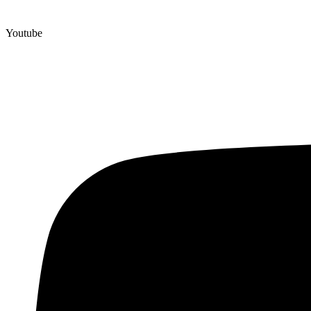
Youtube