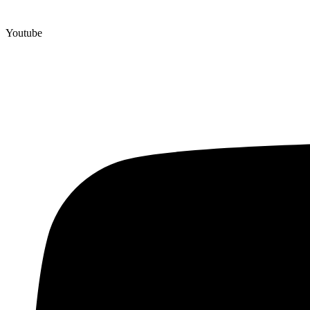
Youtube