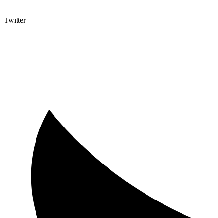
Twitter