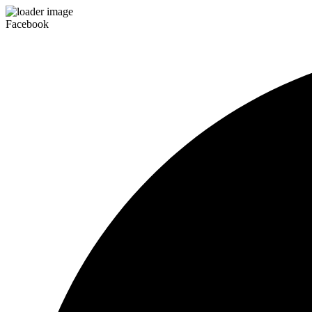
Facebook