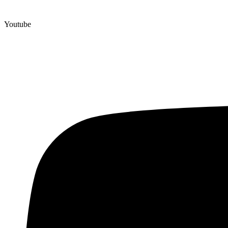
Youtube