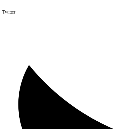
Twitter