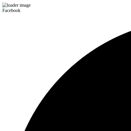
Facebook