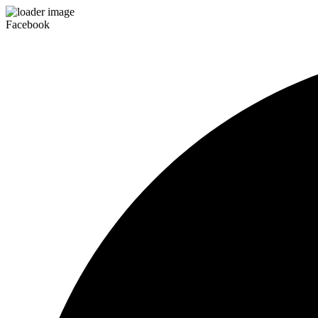
Facebook