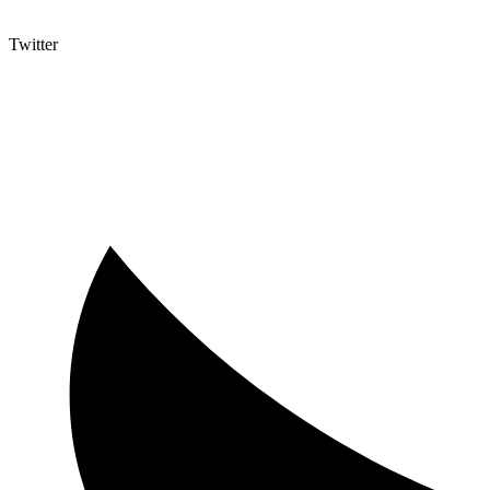
Twitter