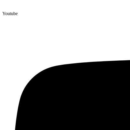
Youtube