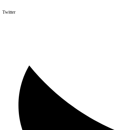
Twitter