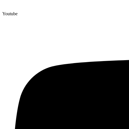
Youtube