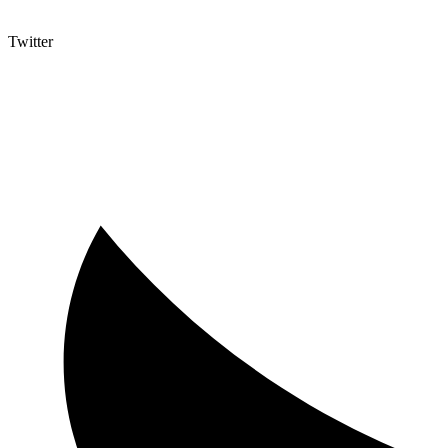
Twitter