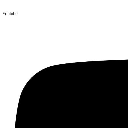
Youtube