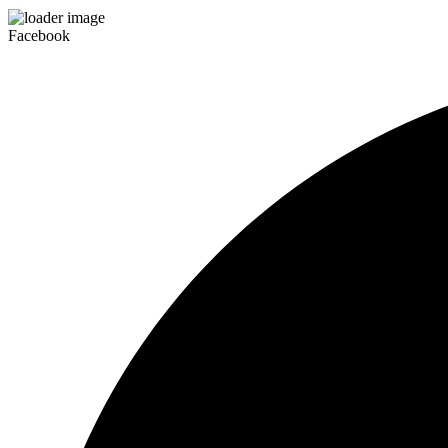
Facebook