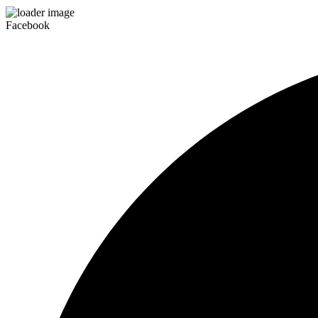
Facebook