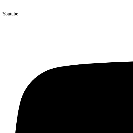
Youtube